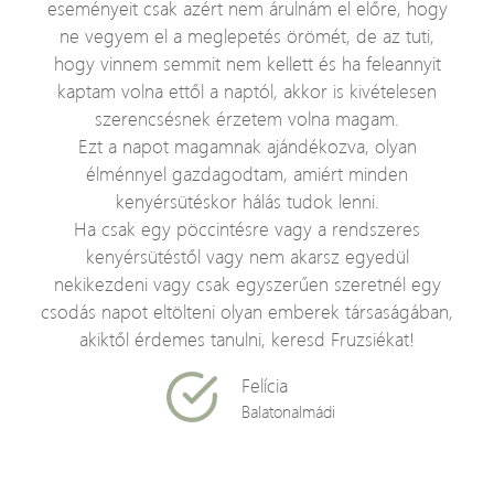
eseményeit csak azért nem árulnám el előre, hogy
ne vegyem el a meglepetés örömét, de az tuti,
hogy vinnem semmit nem kellett és ha feleannyit
kaptam volna ettől a naptól, akkor is kivételesen
szerencsésnek érzetem volna magam.
Ezt a napot magamnak ajándékozva, olyan
élménnyel gazdagodtam, amiért minden
kenyérsütéskor hálás tudok lenni.
Ha csak egy pöccintésre vagy a rendszeres
kenyérsütéstől vagy nem akarsz egyedül
nekikezdeni vagy csak egyszerűen szeretnél egy
csodás napot eltölteni olyan emberek társaságában,
akiktől érdemes tanulni, keresd Fruzsiékat!
Felícia
Balatonalmádi