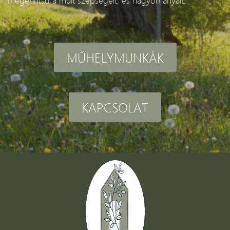
megérintsd a múlt szépségeit, és hagyományait.
MŰHELYMUNKÁK
KAPCSOLAT