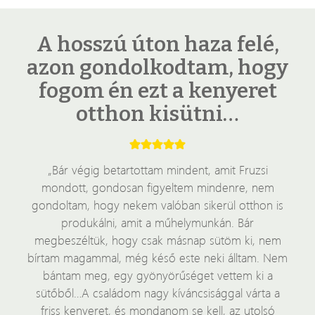
A hosszú úton haza felé,
azon gondolkodtam, hogy
fogom én ezt a kenyeret
otthon kisütni…
„Bár végig betartottam mindent, amit Fruzsi
mondott, gondosan figyeltem mindenre, nem
gondoltam, hogy nekem valóban sikerül otthon is
produkálni, amit a műhelymunkán. Bár
megbeszéltük, hogy csak másnap sütöm ki, nem
bírtam magammal, még késő este neki álltam. Nem
bántam meg, egy gyönyörűséget vettem ki a
sütőből…A családom nagy kíváncsisággal várta a
friss kenyeret, és mondanom se kell, az utolsó