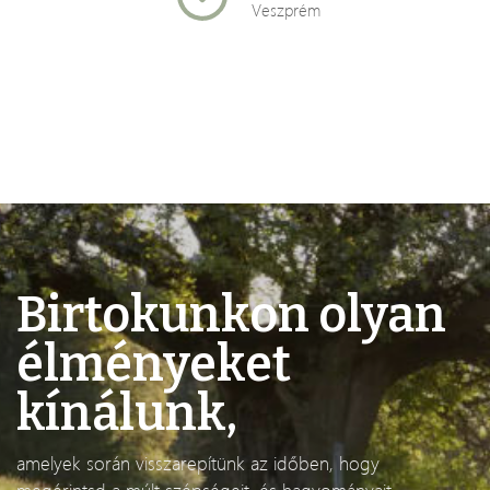
Veszprém
Birtokunkon olyan
élményeket
kínálunk,
amelyek során visszarepítünk az időben, hogy