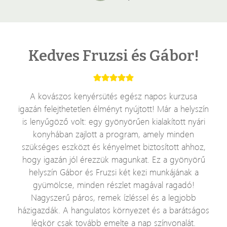
Kedves Fruzsi és Gábor!
A kovászos kenyérsütés egész napos kurzusa
igazán felejthetetlen élményt nyújtott! Már a helyszín
is lenyűgöző volt: egy gyönyörűen kialakított nyári
konyhában zajlott a program, amely minden
szükséges eszközt és kényelmet biztosított ahhoz,
hogy igazán jól érezzük magunkat. Ez a gyönyörű
helyszín Gábor és Fruzsi két kezi munkájának a
gyümölcse, minden részlet magával ragadó!
Nagyszerű páros, remek ízléssel és a legjobb
házigazdák. A hangulatos környezet és a barátságos
légkör csak tovább emelte a nap színvonalát.