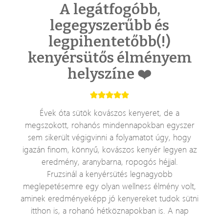
A legátfogóbb,
legegyszerűbb és
legpihentetőbb(!)
kenyérsütős élményem
helyszíne ❤️
Évek óta sütök kovászos kenyeret, de a
megszokott, rohanós mindennapokban egyszer
sem sikerült végigvinni a folyamatot úgy, hogy
igazán finom, könnyű, kovászos kenyér legyen az
eredmény, aranybarna, ropogós héjjal.
Fruzsinál a kenyérsütés legnagyobb
meglepetésemre egy olyan wellness élmény volt,
aminek eredményeképp jó kenyereket tudok sütni
itthon is, a rohanó hétköznapokban is. A nap