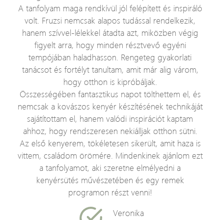
A tanfolyam maga rendkívül jól felépített és inspiráló
volt. Fruzsi nemcsak alapos tudással rendelkezik,
hanem szívvel-lélekkel átadta azt, miközben végig
figyelt arra, hogy minden résztvevő egyéni
tempójában haladhasson. Rengeteg gyakorlati
tanácsot és fortélyt tanultam, amit már alig várom,
hogy otthon is kipróbáljak.
Összességében fantasztikus napot tölthettem el, és
nemcsak a kovászos kenyér készítésének technikáját
sajátítottam el, hanem valódi inspirációt kaptam
ahhoz, hogy rendszeresen nekiálljak otthon sütni.
Az első kenyerem, tökéletesen sikerült, amit haza is
vittem, családom örömére. Mindenkinek ajánlom ezt
a tanfolyamot, aki szeretne elmélyedni a
kenyérsütés művészetében és egy remek
programon részt venni!
Veronika