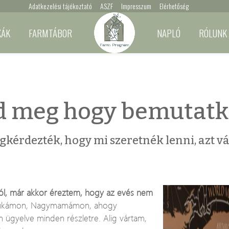
Adatkezelési tájékoztató
ASZF
Impresszum
Elérhetőség
KÁK
FARMTÁBOR
NAPLÓ
RÓLUNK
d meg hogy bemutatk
dezték, hogy mi szeretnék lenni, azt vál
ól, már akkor éreztem, hogy az evés nem
nyukámon, Nagymamámon, ahogy
ügyelve minden részletre. Alig vártam,