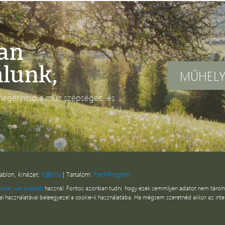
yan
lunk,
MŰHEL
egérintsd a múlt szépségeit, és
ablon, kinézet:
K@tilla
| Tartalom:
FarmProgram
okie”-kat (sütiket)
használ. Fontos azonban tudni, hogy ezek semmilyen adatot nem tárolnak 
dal használatával beleegyezel a cookie-k használatába. Ha mégsem szeretnéd akkor az inter