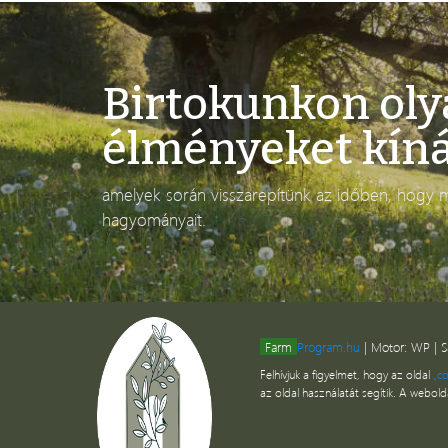
Birtokunkon ol
élményeket kíná
amelyek során visszarepítünk az időben, hogy m
hagyományait.
Farm
Program.hu
| Motor: WP | S
Felhívjuk a figyelmet, hogy az oldal
„co
az oldal használatát segítik. A webol