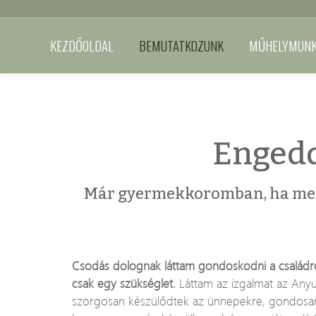
KEZDŐOLDAL
BEMUTATKOZUNK
MŰHELYMUN
Enged
Már gyermekkoromban, ha megkér
Csodás dolognak láttam gondoskodni a családr
csak egy szükséglet.
Láttam az izgalmat az A
szorgosan készülődtek az ünnepekre, gondosan 