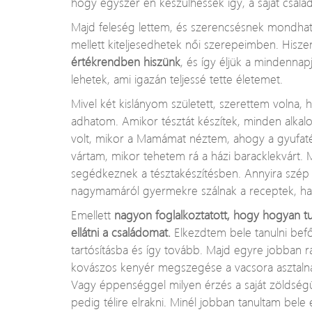
hogy egyszer én készülhessek így, a saját csal
Majd feleség lettem, és szerencsésnek mondhat
mellett kiteljesedhetek női szerepeimben. Hisz
értékrendben hiszünk
, és így éljük a mindenna
lehetek, ami igazán teljessé tette életemet.
Mivel két kislányom született, szerettem volna, 
adhatom. Amikor tésztát készítek, minden alka
volt, mikor a Mamámat néztem, ahogy a gyufaté
vártam, mikor tehetem rá a házi baracklekvárt. 
segédkeznek a tésztakészítésben. Annyira szép 
nagymamáról gyermekre szálnak a receptek, h
Emellett
nagyon foglalkoztatott, hogy hogyan 
ellátni a családomat.
Elkezdtem bele tanulni befő
tartósításba és így tovább. Majd egyre jobban ra
kovászos kenyér megszegése a vacsora asztalnál
Vagy éppenséggel milyen érzés a saját zöldségün
pedig télire elrakni. Minél jobban tanultam bele