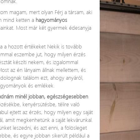
ádomnak.
om magam, mert olyan Férj a társam, aki
en mind ketten a
hagyományos
pjainkat. Most már két gyermek édesanyja
ha a hozott értékeket Nekik is tovább
lommal eszembe jut, hogy milyen érzés
sztát készíti nekem, és izgalommal
Most az én lányaim állnak mellettem, és
dolognak találom ezt, ahogy anyáról,
agyományok és emlékek.
tudnám minél jobban, egészségesebben
zésékbe, kenyérsütésbe, télire való
bul ejtett az érzés, hogy milyen egy saját
, amit megkenhetünk a saját lekvárunkal.
ket leszedni, és azt enni, a fölösleget
 ebbe, és egyre jobban sikerült például a