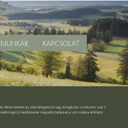
YMUNKÁK
KAPCSOLAT
illetve küldenek az oldal látogatóiról vagy böngészési szokásairól, csak is
netböngésző beállításainak megváltoztatásával a sütik küldése letiltható!