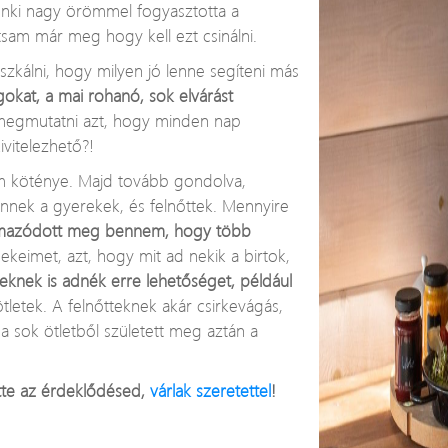
enki nagy örömmel fogyasztotta a
sam már meg hogy kell ezt csinálni.
zkálni, hogy milyen jó lenne segíteni más
gokat, a mai rohanó, sok elvárást
egmutatni azt, hogy minden nap
ivitelezhető?!
 köténye. Majd tovább gondolva,
nnek a gyerekek, és felnőttek. Mennyire
lmazódott meg bennem, hogy több
keimet, azt, hogy mit ad nekik a birtok,
knek is adnék erre lehetőséget, például
ötletek. A felnőtteknek akár csirkevágás,
a sok ötletből született meg aztán a
ette az érdeklődésed,
várlak szeretettel
!