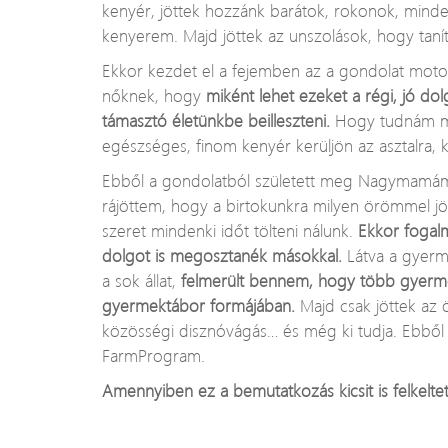
kenyér, jöttek hozzánk barátok, rokonok, mind
kenyerem. Majd jöttek az unszolások, hogy tanít
Ekkor kezdet el a fejemben az a gondolat motos
nőknek, hogy
miként lehet ezeket a régi, jó dol
támasztó életünkbe beilleszteni.
Hogy tudnám m
egészséges, finom kenyér kerüljön az asztalra, k
Ebből a gondolatból született meg Nagymamám
rájöttem, hogy a birtokunkra milyen örömmel jö
szeret mindenki időt tölteni nálunk.
Ekkor foga
dolgot is megosztanék másokkal.
Látva a gyerme
a sok állat,
felmerült bennem, hogy több gyerme
gyermektábor formájában.
Majd csak jöttek az 
közösségi disznóvágás… és még ki tudja. Ebből 
FarmProgram.
Amennyiben ez a bemutatkozás kicsit is felkelt