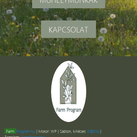
KAPCSOLAT
Farm
Program.hu
| Motor: WP | Sablon, kinézet:
K@tilla
|
Tartalom:
FarmProgram