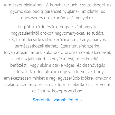
természet ölelésében. A konyhakertünk friss zöldségei, és
gyümölcsei pedig garanciát nyújtanak, az ízletes, és
egészséges gasztronómiai élményekre.
Legfőbb küldetésünk, hogy tovább vigyük
nagyszüleinktől örökölt hagyományokat, és tudást.
Segítsünk, kicsit közebb kerülni a régi, hagyományos,
természetközeli élethez. Ezért terveink szerint,
folyamatosan tartunk különböző programokat, alkalmakat,
ahol elsajátíthatod a kenyérsütést, rétes készítést,
befőzést , vagy akár a csirke vágás, és disznóvágás
fortélyait. Minden alkalom úgy van tervezve, hogy
emlékeztessen minket a régi egyszerűbb időkre, amikor a
család összetartó ereje, és a természetadta kincsek voltak
az életünk középpontjában.
Szeretettel várunk téged is