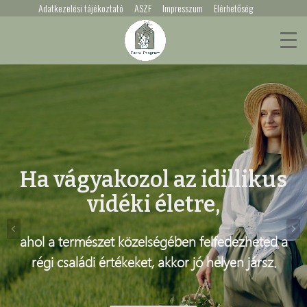
Adatkezelési tájékoztató
ASZF
Impresszum
Elérhetőség
Ha vágyakozol az idillikus
vidéki életre,
ahol a természet közelségében felfedezheted a
régi családi értékeket, akkor jó helyen jársz.