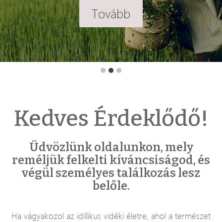
Tovább
Kedves Érdeklődő!
Üdvözlünk oldalunkon, mely
reméljük felkelti kíváncsiságod, és
végül személyes találkozás lesz
belőle.
Ha vágyakozol az idillikus vidéki életre, ahol a természet